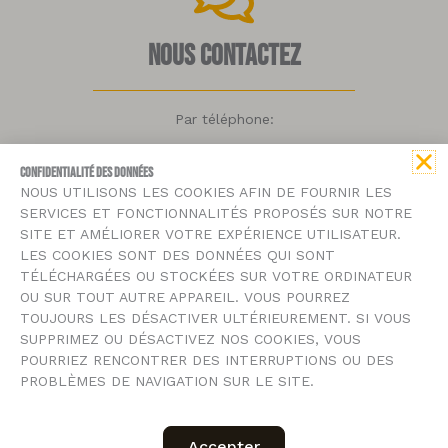
Nous contactez
Par téléphone:
09 67 48 63 39
CONFIDENTIALITÉ DES DONNÉES
NOUS UTILISONS LES COOKIES AFIN DE FOURNIR LES
Par mail:
SERVICES ET FONCTIONNALITÉS PROPOSÉS SUR NOTRE
SITE ET AMÉLIORER VOTRE EXPÉRIENCE UTILISATEUR.
contact@bmousse.fr
LES COOKIES SONT DES DONNÉES QUI SONT
TÉLÉCHARGÉES OU STOCKÉES SUR VOTRE ORDINATEUR
OU SUR TOUT AUTRE APPAREIL. VOUS POURREZ
TOUJOURS LES DÉSACTIVER ULTÉRIEUREMENT. SI VOUS
mentions légales
SUPPRIMEZ OU DÉSACTIVEZ NOS COOKIES, VOUS
POURRIEZ RENCONTRER DES INTERRUPTIONS OU DES
Copyright © b’mousse.fr 2023 Réalisé par
PROBLÈMES DE NAVIGATION SUR LE SITE.
123SolutionWeb.fr
F
I
G
Accepter