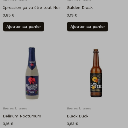
Xpression ça va être tout Noir
Gulden Draak
3,85
€
3,19
€
Ajouter au panier
Ajouter au panier
Bières brunes
Bières brunes
Delirium Nocturnum
Black Duck
3,16
€
3,83
€