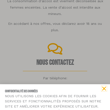
La consommation d’alcool est vivement déconseillée aux
femmes enceintes. La vente d’alcool est interdite aux
mineurs.
En accédant à nos offres, vous déclarez avoir 18 ans ou
plus.
Nous contactez
Par téléphone:
09 67 48 63 39
CONFIDENTIALITÉ DES DONNÉES
NOUS UTILISONS LES COOKIES AFIN DE FOURNIR LES
Par mail:
SERVICES ET FONCTIONNALITÉS PROPOSÉS SUR NOTRE
SITE ET AMÉLIORER VOTRE EXPÉRIENCE UTILISATEUR.
contact@bmousse.fr