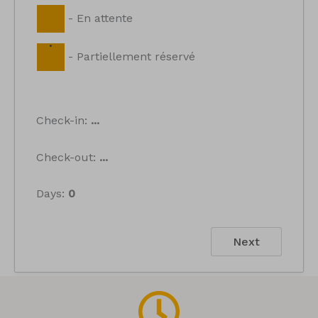
-
En attente
·
-
Partiellement réservé
Check-in:
...
Check-out:
...
Days:
0
Next