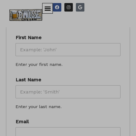
Aller
F
I
G
Contact Form
a
n
o
au
c
s
o
e
t
g
contenu
b
a
l
o
g
e
o
r
k
a
First Name
m
Enter your first name.
Last Name
Enter your last name.
Email