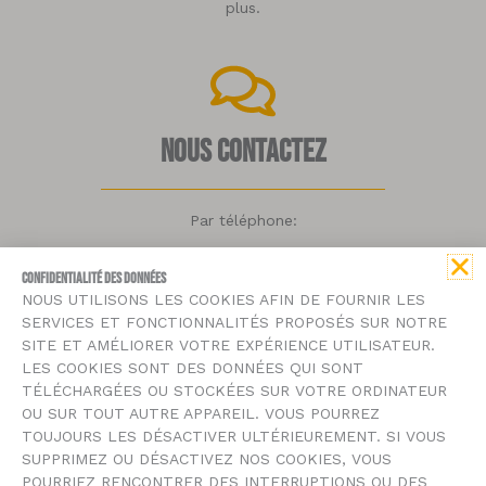
plus.
Nous contactez
Par téléphone:
09 67 48 63 39
CONFIDENTIALITÉ DES DONNÉES
NOUS UTILISONS LES COOKIES AFIN DE FOURNIR LES
Par mail:
SERVICES ET FONCTIONNALITÉS PROPOSÉS SUR NOTRE
SITE ET AMÉLIORER VOTRE EXPÉRIENCE UTILISATEUR.
contact@bmousse.fr
LES COOKIES SONT DES DONNÉES QUI SONT
TÉLÉCHARGÉES OU STOCKÉES SUR VOTRE ORDINATEUR
OU SUR TOUT AUTRE APPAREIL. VOUS POURREZ
TOUJOURS LES DÉSACTIVER ULTÉRIEUREMENT. SI VOUS
mentions légales
SUPPRIMEZ OU DÉSACTIVEZ NOS COOKIES, VOUS
POURRIEZ RENCONTRER DES INTERRUPTIONS OU DES